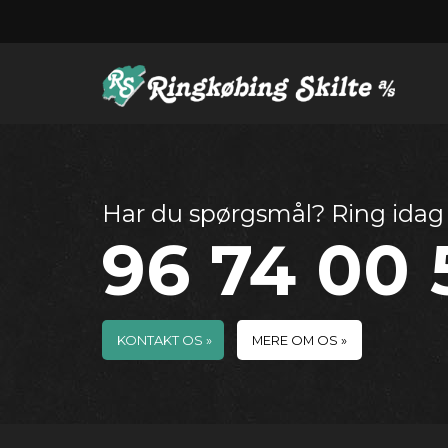
Gå til hovedindhold
Har du spørgsmål? Ring idag
96 74 00 
KONTAKT OS »
MERE OM OS »