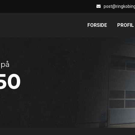
post@ringkobing
FORSIDE
PROFIL
 på
50