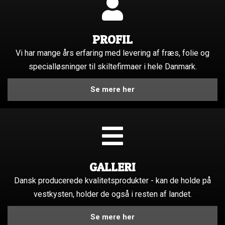
Gadeskilte
Udhængsskilte
Lastbiler
PROFIL
Pylon/Stander
Skilteplader
Trailere
Vi har mange års erfaring med levering af fræs, folie og
Messe
Pyloner
specialløsninger til skiltefirmaer i hele Danmark.
Pladeprint
Standerskilte
Se mere her
Bannere
Mini skiltestander
UV printer
Salgs- og leveringsbetingelser
Byggepladsskilt
Banner
Bannersystem
GALLERI
Dansk producerede kvalitetsprodukter - kan de holde på
Beachflag
vestkysten, holder de også i resten af landet.
Rollupbanner
Se mere her